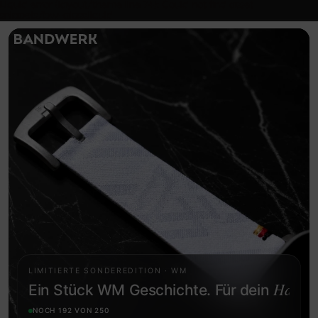
Liquid error (layout/theme line 74): Could not find asset
snippets/bw-glass.liquid
LIMITIERTE SONDEREDITION · WM
Handge
Ein Stück WM Geschichte. Für dein
NOCH 192 VON 250