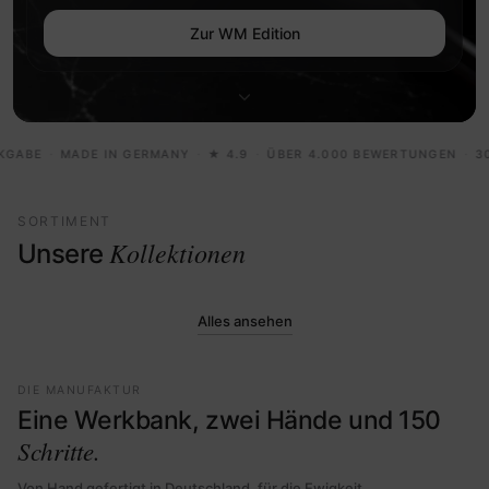
Zur WM Edition
·
·
·
·
BE
MADE IN GERMANY
★ 4.9
ÜBER 4.000 BEWERTUNGEN
30 TA
SORTIMENT
Kollektionen
Unsere
5 MODELLE
24 MOD
01
Sondereditionen
Apple
Alles ansehen
DIE MANUFAKTUR
Eine Werkbank, zwei Hände und 150
Schritte.
Von Hand gefertigt in Deutschland, für die Ewigkeit.