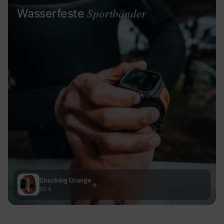
Sportbänder
Wasserfeste
Shocking Orange
→
65 €