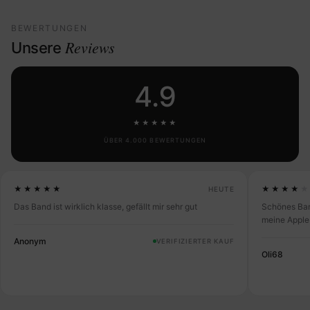
BEWERTUNGEN
Reviews
Unsere
4.9
★★★★★
ÜBER 4.000 BEWERTUNGEN
★★★★★
★★★★
HEUTE
Das Band ist wirklich klasse, gefällt mir sehr gut
Schönes Ban
meine Apple
Anonym
VERIFIZIERTER KAUF
Oli68